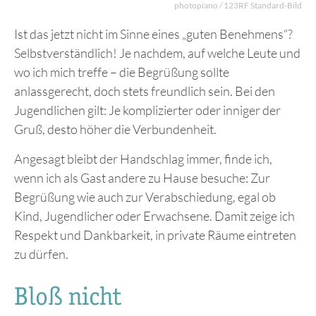
photopiano / 123RF Standard-Bild
Ist das jetzt nicht im Sinne eines „guten Benehmens“?
Selbstverständlich! Je nachdem, auf welche Leute und
wo ich mich treffe – die Begrüßung sollte
anlassgerecht, doch stets freundlich sein. Bei den
Jugendlichen gilt: Je komplizierter oder inniger der
Gruß, desto höher die Verbundenheit.
Angesagt bleibt der Handschlag immer, finde ich,
wenn ich als Gast andere zu Hause besuche: Zur
Begrüßung wie auch zur Verabschiedung, egal ob
Kind, Jugendlicher oder Erwachsene. Damit zeige ich
Respekt und Dankbarkeit, in private Räume eintreten
zu dürfen.
Bloß nicht