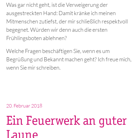
Was gar nicht geht, ist die Verweigerung der
ausgestreckten Hand: Damit kränke ich meinen
Mitmenschen zutiefst, der mir schließlich respektvoll
begegnet. Würden wir denn auch die ersten
Frühlingsboten ablehnen?
Welche Fragen beschäftigen Sie, wenn es um
Begrüßung und Bekannt machen geht? Ich freue mich,
wenn Sie mir schreiben.
Veröffentlicht
20. Februar 2018
am
Ein Feuerwerk an guter
Laune